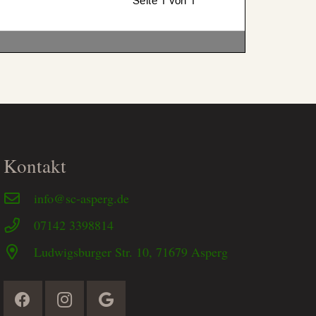
Kontakt
info@sc-asperg.de
07142 3398814
Ludwigsburger Str. 10, 71679 Asperg