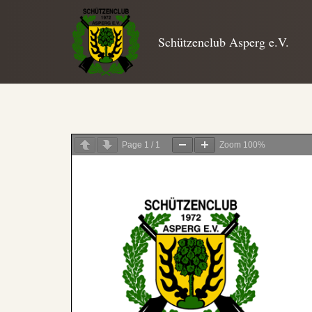
Schützenclub Asperg e.V.
Page
1
/
1
Zoom
100%